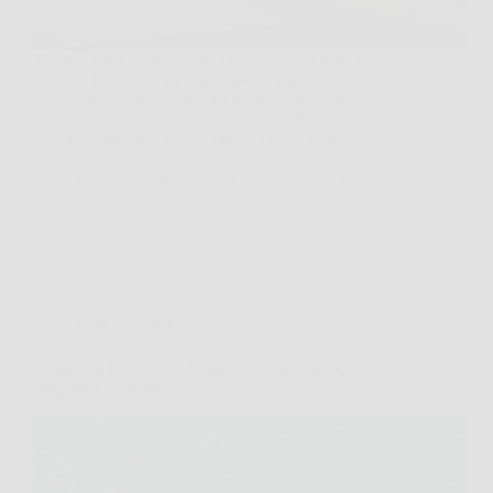
Ti è mai capitato di litigare nei commenti sotto un
post per il risultato di una “banale” espressione
matematica? Quel momento in cui amici, colleghi,
persino professori arrivano a risposte diverse sulla
stessa operazione? Non è raro. Ci sono espressioni…
LaboratorioPress
21 Novembre 2025
Quiz e Giochi
Quanto fa 15×312÷4−5 davvero e perché molti
sbagliano il calcolo