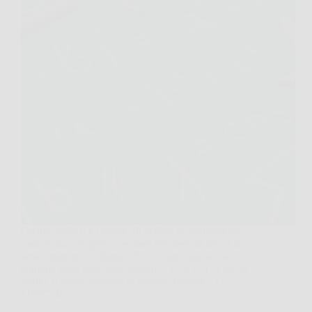
Quante volte ti è capitato di vedere un’espressione
matematica semplice suscitare discussioni feroci tra
amici, parenti o colleghi? Non è raro: una scena
comune vede qualcuno scrivere 15×312÷4−5 su un
foglio, e subito iniziano le risposte diverse. “Fa
1165!” dice…