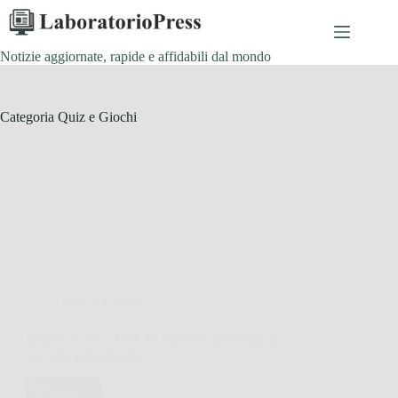
Salta
al
contenuto
Notizie aggiornate, rapide e affidabili dal mondo
Categoria
Quiz e Giochi
Quiz e Giochi
Quanto fa 88 ÷ 8 9? Se rispondi subito hai un
cervello potentissimo