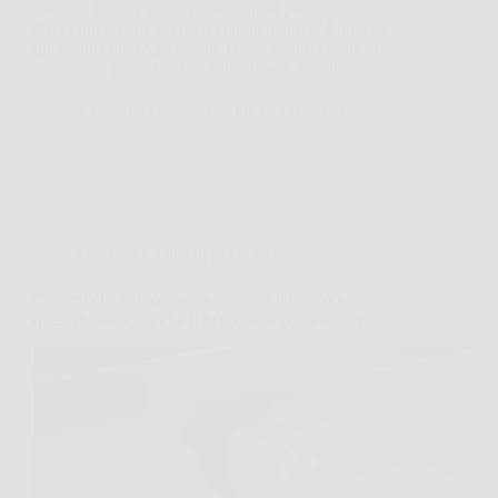
rovinata tornare come nuova, quasi per magia, senza
dover intervenire con lavori impegnativi? È una di
quelle piccole scoperte che fanno venire voglia di
rimettere a posto ogni mobile di casa. Perché…
LaboratorioPress
5 Dicembre 2025
Consigli e Trucchi per la casa
Cassetti che si incastrano sempre? Il trucco naturale
quasi dimenticato che li fa scorrere come nuovi