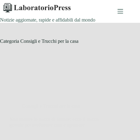
Salta
al
contenuto
Notizie aggiornate, rapide e affidabili dal mondo
Categoria
Consigli e Trucchi per la casa
Consigli e Trucchi per la casa
Non buttare le bucce di limone: ecco il trucco
geniale per profumare casa e sgrassare