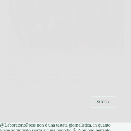
Quando apri la scarpiera e viene fuori un odore
sgradevole che sembra impossibile da eliminare, la
tentazione è ricorrere subito a spray chimici invasivi.
Eppure il problema potrebbe risolversi in modo
naturale e radicale. La cattiva qualità dell’aria nelle
scarpiere…
LaboratorioPress
4 Dicembre 2025
SUCC
@LaboratorioPress non è una testata giornalistica, in quanto
viene aggiornato senza alcuna periodicità. Non può pertanto