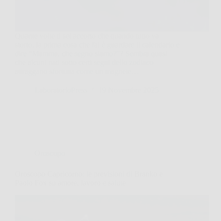
Quante volte ti sei accorto che quando tutto va
storto, la prima cosa che fai è guardare il calendario e
dire “Mamma, che segno siamo?”? Sembra quasi
che alcuni nati sotto certi segni dello zodiaco
attraggano sfortuna come un magnete…
LaboratorioPress
19 Novembre 2025
Oroscopo
Oroscopo Capricorno: le previsioni di Branko e
Paolo Fox su amore, lavoro e salute